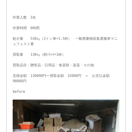
作業人数 3名
作業時間 6時間
処分量 530㎏（2トン車×1.5杯） 一般廃棄物収集運搬車マニ
ュフェスト量
買取量 130㎏（軽ﾄﾗｯｸ×1杯）
買取品目：贈答品・日用品・食器類・楽器・その他
見積金額 130000円ー買取金額 32000円 ＝ お支払金額
98000円
before