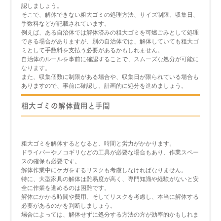
認しましょう。
そこで、解体できない粗大ゴミの処理方法、サイズ制限、収集日、
手数料などが記載されています。
例えば、ある自治体では解体済みの粗大ゴミを可燃ごみとして処理
できる場合がありますが、別の自治体では、解体していても粗大ゴ
ミとして手数料を支払う必要があるかもしれません。
自治体のルールを事前に確認することで、スムーズな処分が可能に
なります。
また、収集個数に制限がある場合や、収集日が限られている場合も
ありますので、事前に確認し、計画的に処分を進めましょう。
粗大ゴミの解体費用と手間
粗大ゴミを解体するとなると、時間と労力がかかります。
ドライバーやノコギリなどの工具が必要な場合もあり、作業スペー
スの確保も必要です。
解体作業中にケガをするリスクも考慮しなければなりません。
特に、大型家具の解体は難易度が高く、専門知識や経験がないと安
全に作業を進めるのは困難です。
解体にかかる時間や費用、そしてリスクを考慮し、本当に解体する
必要があるのかを判断しましょう。
場合によっては、解体せずに処分する方法の方が効率的かもしれま