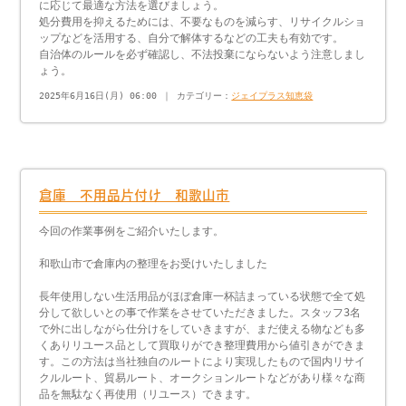
に応じて最適な方法を選びましょう。
処分費用を抑えるためには、不要なものを減らす、リサイクルショ
ップなどを活用する、自分で解体するなどの工夫も有効です。
自治体のルールを必ず確認し、不法投棄にならないよう注意しまし
ょう。
2025年6月16日(月) 06:00 ｜ カテゴリー：
ジェイプラス知恵袋
倉庫 不用品片付け 和歌山市
今回の作業事例をご紹介いたします。
和歌山市で倉庫内の整理をお受けいたしました
長年使用しない生活用品がほぼ倉庫一杯詰まっている状態で全て処
分して欲しいとの事で作業をさせていただきました。スタッフ3名
で外に出しながら仕分けをしていきますが、まだ使える物なども多
くありリユース品として買取りができ整理費用から値引きができま
す。この方法は当社独自のルートにより実現したもので国内リサイ
クルルート、貿易ルート、オークションルートなどがあり様々な商
品を無駄なく再使用（リユース）できます。