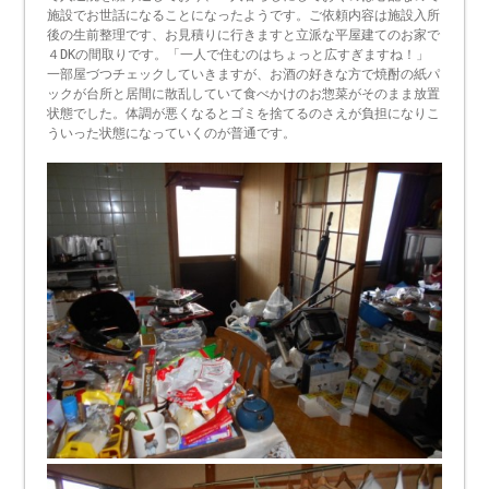
施設でお世話になることになったようです。ご依頼内容は施設入所
後の生前整理です、お見積りに行きますと立派な平屋建てのお家で
４DKの間取りです。「一人で住むのはちょっと広すぎますね！」
一部屋づつチェックしていきますが、お酒の好きな方で焼酎の紙パ
ックが台所と居間に散乱していて食べかけのお惣菜がそのまま放置
状態でした。体調が悪くなるとゴミを捨てるのさえが負担になりこ
ういった状態になっていくのが普通です。