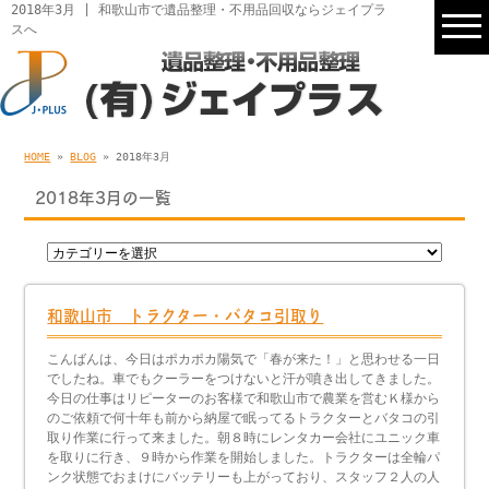
2018年3月 | 和歌山市で遺品整理・不用品回収ならジェイプラ
スへ
HOME
»
BLOG
» 2018年3月
2018年3月の一覧
和歌山市 トラクター・バタコ引取り
こんばんは、今日はポカポカ陽気で「春が来た！」と思わせる一日
でしたね。車でもクーラーをつけないと汗が噴き出してきました。
今日の仕事はリピーターのお客様で和歌山市で農業を営むＫ様から
のご依頼で何十年も前から納屋で眠ってるトラクターとバタコの引
取り作業に行って来ました。朝８時にレンタカー会社にユニック車
を取りに行き、９時から作業を開始しました。トラクターは全輪パ
ンク状態でおまけにバッテリーも上がっており、スタッフ２人の人