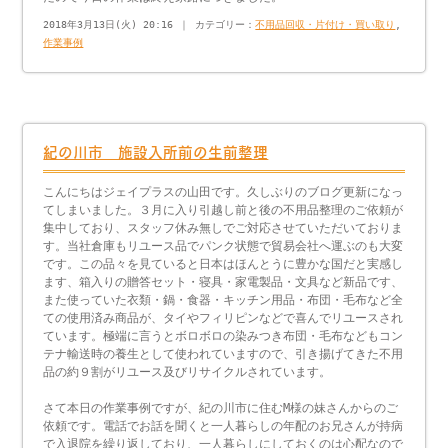
2018年3月13日(火) 20:16 ｜ カテゴリー：
不用品回収・片付け・買い取り
,
作業事例
紀の川市 施設入所前の生前整理
こんにちはジェイプラスの山田です。久しぶりのブログ更新になっ
てしまいました。３月に入り引越し前と後の不用品整理のご依頼が
集中しており、スタッフ休み無しでご対応させていただいておりま
す。当社倉庫もリユース品でパンク状態で貿易会社へ運ぶのも大変
です。この品々を見ていると日本はほんとうに豊かな国だと実感し
ます、箱入りの贈答セット・寝具・家電製品・文具など新品です、
また使っていた衣類・鍋・食器・キッチン用品・布団・毛布など全
ての使用済み商品が、タイやフィリピンなどで喜んでリユースされ
ています。極端に言うとボロボロの染みつき布団・毛布などもコン
テナ輸送時の養生として使われていますので、引き揚げてきた不用
品の約９割がリユース及びリサイクルされています。
さて本日の作業事例ですが、紀の川市に住むM様の妹さんからのご
依頼です。電話でお話を聞くと一人暮らしの年配のお兄さんが持病
で入退院を繰り返しており、一人暮らしにしておくのは心配なので