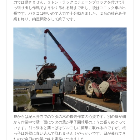
力では動きません。２トントラックにチェーンブロックを付けて引
っ張り出し作戦でようやく吊れる所まで出し、後はユニック車の出
番です。バタコは軽いので人力で十分動きました。２台の積込み作
業も終り、納屋掃除をして終了です。
昼からは紀三井寺でのツタの木の撤去作業の応援です。別の班が朝
から作業中で壁一面にツタの葉が甲子園球場のように張りめぐって
います。引っ張ると葉っぱはツルごしに簡単に取れるのですが、根
っ子は外壁に食い込んで取れません！やっかいです。日が暮れてき
たので今日の作業は終え家路につきました。