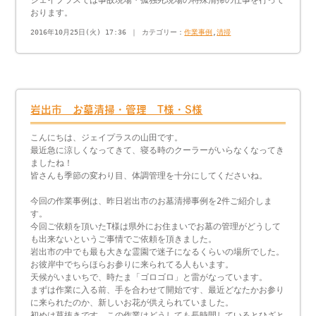
おります。
2016年10月25日(火) 17:36 ｜ カテゴリー：
作業事例
,
清掃
岩出市 お墓清掃・管理 T様・S様
こんにちは、ジェイプラスの山田です。
最近急に涼しくなってきて、寝る時のクーラーがいらなくなってき
ましたね！
皆さんも季節の変わり目、体調管理を十分にしてくださいね。
今回の作業事例は、昨日岩出市のお墓清掃事例を2件ご紹介しま
す。
今回ご依頼を頂いたT様は県外にお住まいでお墓の管理がどうして
も出来ないというご事情でご依頼を頂きました。
岩出市の中でも最も大きな霊園で迷子になるくらいの場所でした。
お彼岸中でちらほらお参りに来られてる人もいます。
天候がいまいちで、時たま「ゴロゴロ」と雷がなっています。
まずは作業に入る前、手を合わせて開始です、最近どなたかお参り
に来られたのか、新しいお花が供えられていました。
初めは草抜きです、この作業はどうしても長時間しているとひざと