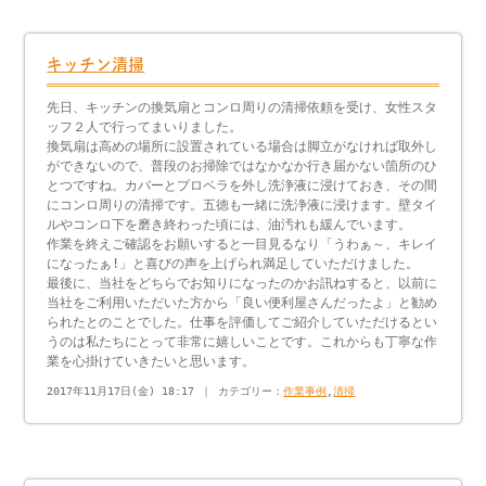
キッチン清掃
先日、キッチンの換気扇とコンロ周りの清掃依頼を受け、女性スタ
ッフ２人で行ってまいりました。
換気扇は高めの場所に設置されている場合は脚立がなければ取外し
ができないので、普段のお掃除ではなかなか行き届かない箇所のひ
とつですね。カバーとプロペラを外し洗浄液に浸けておき、その間
にコンロ周りの清掃です。五徳も一緒に洗浄液に浸けます。壁タイ
ルやコンロ下を磨き終わった頃には、油汚れも緩んでいます。
作業を終えご確認をお願いすると一目見るなり「うわぁ～、キレイ
になったぁ!」と喜びの声を上げられ満足していただけました。
最後に、当社をどちらでお知りになったのかお訊ねすると、以前に
当社をご利用いただいた方から「良い便利屋さんだったよ」と勧め
られたとのことでした。仕事を評価してご紹介していただけるとい
うのは私たちにとって非常に嬉しいことです。これからも丁寧な作
業を心掛けていきたいと思います。
2017年11月17日(金) 18:17 ｜ カテゴリー：
作業事例
,
清掃