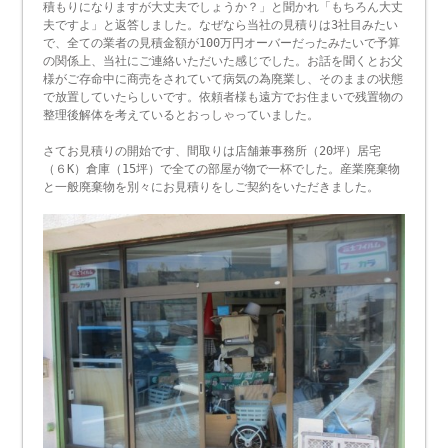
積もりになりますが大丈夫でしょうか？」と聞かれ「もちろん大丈
夫ですよ」と返答しました。なぜなら当社の見積りは3社目みたい
で、全ての業者の見積金額が100万円オーバーだったみたいで予算
の関係上、当社にご連絡いただいた感じでした。お話を聞くとお父
様がご存命中に商売をされていて病気の為廃業し、そのままの状態
で放置していたらしいです。依頼者様も遠方でお住まいで残置物の
整理後解体を考えているとおっしゃっていました。
さてお見積りの開始です、間取りは店舗兼事務所（20坪）居宅
（６K）倉庫（15坪）で全ての部屋が物で一杯でした。産業廃棄物
と一般廃棄物を別々にお見積りをしご契約をいただきました。