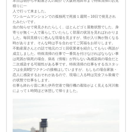
本日は朝から不動屋さんの紹介で大阪府池田市まで特殊清掃のお見
積りに一
人で行って来ました。
ワンルームマンションでの孤独死で死後１週間～10日で発見され
たみたいです。
虫の知らせで発見されたらしく、ほとんどゴミ屋敷状態でした、身
寄りが無く一人で暮らしていたらしく部屋の状況を見ればわかりま
した。毎回見積りに色んな現場を見ますが、情が入り胸が熱くなる
時があります、そんな時は手を合わせてご冥福をお祈りします。
不動産屋さんとの話で地元のゴミ回収業者を紹介してもらい商談が
成立しました。特殊清掃の仕事で一番気を付けなければならない事
は死因が病死の場合、病名（情報）が判らない為感染病の場合だと
二次感染する可能性がある事です。特殊清掃の仕事をする当スタッ
フは全員B型ワクチンの接種はしていますが、もしもの場合家族・
恋人に感染するおそれがあるので、現場に入る時は完全フル装備で
の状態で仕事をします。
仕事も終わり昔に来た伊丹空港で飛行機の着陸がよく見える河川敷
によって１時間ほど休憩して帰りました。