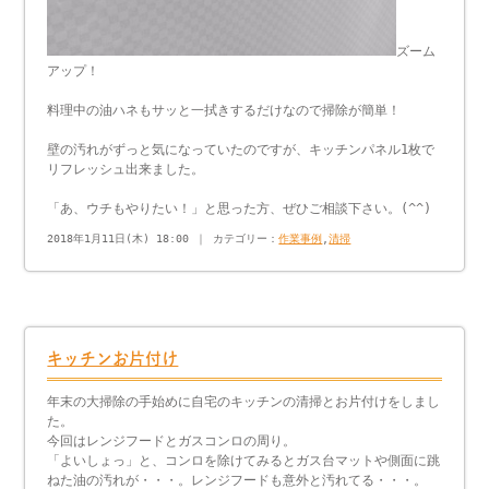
ズーム
アップ！
料理中の油ハネもサッと一拭きするだけなので掃除が簡単！
壁の汚れがずっと気になっていたのですが、キッチンパネル1枚で
リフレッシュ出来ました。
「あ、ウチもやりたい！」と思った方、ぜひご相談下さい。(^^)
2018年1月11日(木) 18:00 ｜ カテゴリー：
作業事例
,
清掃
キッチンお片付け
年末の大掃除の手始めに自宅のキッチンの清掃とお片付けをしまし
た。
今回はレンジフードとガスコンロの周り。
「よいしょっ」と、コンロを除けてみるとガス台マットや側面に跳
ねた油の汚れが・・・。レンジフードも意外と汚れてる・・・。