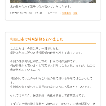
糞の量からみて親子で住み着いていたようです。
2017年10月26日(木) 23:32 ｜ カテゴリー：
作業事例
,
清掃
和歌山市で特殊清掃を行いました
こんにちは、今日は寒い一日でしたね。
最近は年末に近づき清掃関係の仕事が増えて来ています。
今回の仕事内容は和歌山市の一軒家の特殊清掃です。
何が特殊かと言いますと写真でお判りになると思いますが、ねこの
糞が散乱しているんです。
何匹飼っていたのか判らない位の量で臭いも半端ではなかったで
す。
生活感が無く猫ちゃん専用のお家のようにも思えたくらいです。
それではマスク、保護眼鏡、長靴を装着して作業開始です。
まずゴミと糞の撤去作業から始めます、乾いている糞は問題なく撤