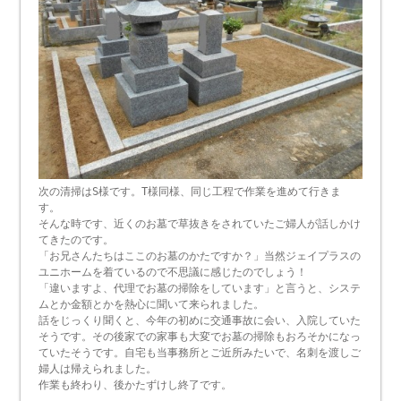
次の清掃はS様です。T様同様、同じ工程で作業を進めて行きま
す。
そんな時です、近くのお墓で草抜きをされていたご婦人が話しかけ
てきたのです。
「お兄さんたちはここのお墓のかたですか？」当然ジェイプラスの
ユニホームを着ているので不思議に感じたのでしょう！
「違いますよ、代理でお墓の掃除をしています」と言うと、システ
ムとか金額とかを熱心に聞いて来られました。
話をじっくり聞くと、今年の初めに交通事故に会い、入院していた
そうです。その後家での家事も大変でお墓の掃除もおろそかになっ
ていたそうです。自宅も当事務所とご近所みたいで、名刺を渡しご
婦人は帰えられました。
作業も終わり、後かたずけし終了です。