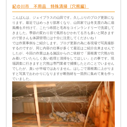
紀の川市 不用品 特殊清掃（穴熊編）
こんばんは、ジェイプラスの山田です。久しぶりのブログ更新にな
ります。最近ではめっきり肌寒くなり、山田家では冬支度の為に扇
風機を片付けて、こたつ布団と毛布をコインランドリーで洗濯して
きました。季節の変わり目で風邪をひかれてる方も多いと聞きます
ので皆さんも体調管理には十分に注意してくださいね！
では作業事例をご紹介します。ブログ更新の為に各現場で写真撮影
するのですが、同じ内容の仕事が多くて最近はご紹介出来ませんで
したが、今回の作業はある施設からのご依頼で「屋根裏で穴熊が住
み着いていたらしく臭い処理と清掃をしてほしい」との事です。現
場調査に行きますと穴熊は専門業者で捕獲したとのことでいません
でしたが、臭いが半端ではありません。はしごで屋根裏に上がりま
すと写真でおわかりになりますが断熱材を一箇所に集めて巣を作っ
ていました。