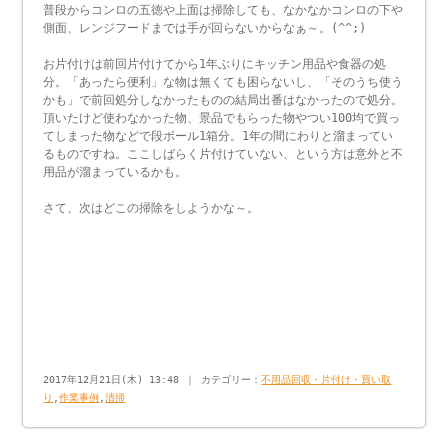
普段からコンロの五徳や上面は掃除しても、なかなかコンロの下や
側面、レンジフードまでは手が回らないからなぁ～。(^^;)
お片付けは前回片付けてから1年ぶりにキッチン用品や食器の処
分。「あったら便利」な物は無くても困らないし、「そのうち使う
かも」で前回処分しなかったものの結局出番はなかったので処分。
頂いたけど使わなかった物、景品でもらった物やつい100均で買っ
てしまった物などで段ボール1箱分。1年の間にわりと溜まってい
るものですね。ここしばらく片付けていない、という方は意外と不
用品が溜まっているかも。
さて、次はどこの掃除をしようかな～。
2017年12月21日(木) 13:48 ｜ カテゴリー：
不用品回収・片付け・買い取
り
,
作業事例
,
清掃