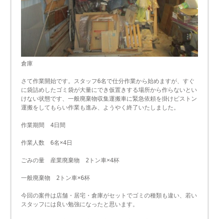
倉庫
さて作業開始です。スタッフ6名で仕分作業から始めますが、すぐ
に袋詰めしたゴミ袋が大量にでき仮置きする場所から作らないとい
けない状態です、一般廃棄物収集運搬車に緊急依頼を掛けピストン
運搬をしてもらい作業も進み、ようやく終了いたしました。
作業期間 4日間
作業人数 6名×4日
ごみの量 産業廃棄物 2トン車×4杯
一般廃棄物 2トン車×6杯
今回の案件は店舗・居宅・倉庫がセットでゴミの種類も違い、若い
スタッフには良い勉強になったと思います。