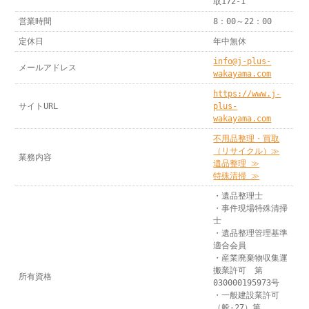
取172-1
営業時間
8：00～22：00
定休日
年中無休
info@j-plus-
メールアドレス
wakayama.com
https://www.j-
サイトURL
plus-
wakayama.com
不用品整理・買取
（リサイクル）≫
業務内容
遺品整理 ≫
特殊清掃 ≫
・遺品整理士
・事件現場特殊清掃
士
・遺品整理管理基準
適合会員
・産業廃棄物収集運
搬業許可 第
所有資格
030000195973号
・一般建設業許可
（般-27）第