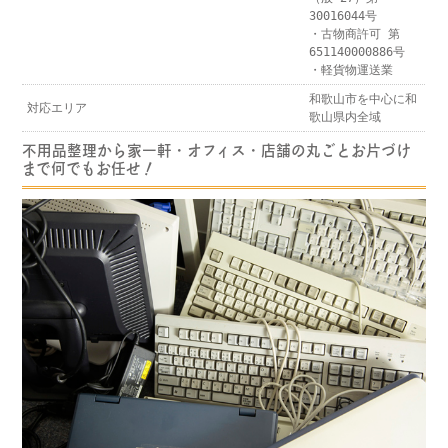
30016044号
・古物商許可 第
651140000886号
・軽貨物運送業
和歌山市を中心に和
対応エリア
歌山県内全域
不用品整理から家一軒・オフィス・店舗の丸ごとお片づけ
まで何でもお任せ！