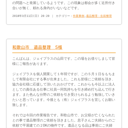
の問題へと発展しているようです。この現象は都会が多く近所付き
合いが無く、頼れる身内がいないなどです。
2018年3月11日(日) 20:20 ｜ カテゴリー：
作業事例
,
遺品整理・生前整理
和歌山市 遺品整理 S様
こんばんは、ジェイプラスの山田です。この場をお借りしまして皆
様にご報告があります。
ジェイプラスを個人開業して１年弱ですが、この５月１日をもちま
して有限会社にする事が出来ました。これも皆様にご依頼を頂き、
協力会社様に応援して頂いたおかげです。これからも今以上に法人
としての責任ある仕事に社員一同気持ちを引き締め打ち込んで行き
ます。また色んな分野のご依頼を引き受けられるよう勉強していき
たいと思っています。今後とも（有）ジェイプラスを宜しくお願い
致します。
それでは今回の作業報告です。和歌山市で、お父様が亡くなられた
との事で遺品整理のご依頼を頂きました。息子さんご夫婦からのご
依頼で平屋建ての２DKの物件です。遺品となる品は事前にご夫婦