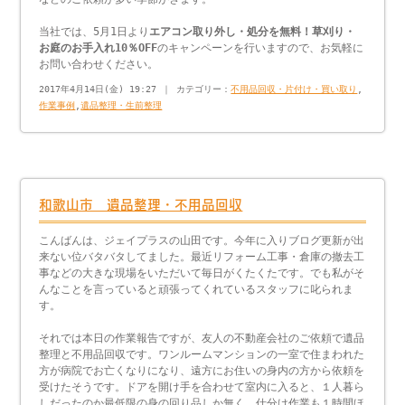
当社では、5月1日より
エアコン取り外し・処分を無料！草刈り・
お庭のお手入れ10％OFF
のキャンペーンを行いますので、お気軽に
お問い合わせください。
2017年4月14日(金) 19:27 ｜ カテゴリー：
不用品回収・片付け・買い取り
,
作業事例
,
遺品整理・生前整理
和歌山市 遺品整理・不用品回収
こんばんは、ジェイプラスの山田です。今年に入りブログ更新が出
来ない位バタバタしてました。最近リフォーム工事・倉庫の撤去工
事などの大きな現場をいただいて毎日がくたくたです。でも私がそ
んなことを言っていると頑張ってくれているスタッフに叱られま
す。
それでは本日の作業報告ですが、友人の不動産会社のご依頼で遺品
整理と不用品回収です。ワンルームマンションの一室で住まわれた
方が病院でお亡くなりになり、遠方にお住いの身内の方から依頼を
受けたそうです。ドアを開け手を合わせて室内に入ると、１人暮ら
しだったのか最低限の身の回り品しか無く、仕分け作業も１時間ほ