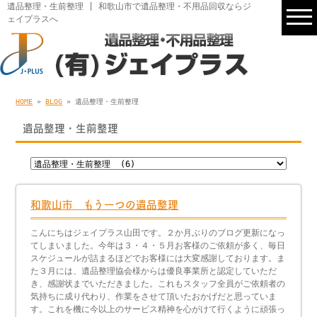
遺品整理・生前整理 | 和歌山市で遺品整理・不用品回収ならジ
ェイプラスへ
HOME
»
BLOG
» 遺品整理・生前整理
遺品整理・生前整理
和歌山市 もう一つの遺品整理
こんにちはジェイプラス山田です。２か月ぶりのブログ更新になっ
てしまいました。今年は３・４・５月お客様のご依頼が多く、毎日
スケジュールが詰まるほどでお客様には大変感謝しております。ま
た３月には、遺品整理協会様からは優良事業所と認定していただ
き、感謝状までいただきました。これもスタッフ全員がご依頼者の
気持ちに成り代わり、作業をさせて頂いたおかげだと思っていま
す。これを機に今以上のサービス精神を心がけて行くように頑張っ