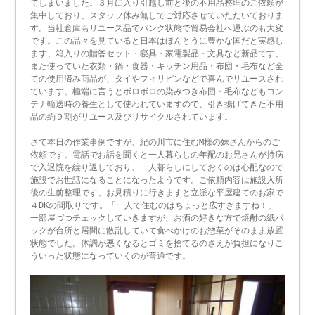
てしまいました。３月に入り引越し前と後の不用品整理のご依頼が
集中しており、スタッフ休み無しでご対応させていただいておりま
す。当社倉庫もリユース品でパンク状態で貿易会社へ運ぶのも大変
です。この品々を見ていると日本はほんとうに豊かな国だと実感し
ます、箱入りの贈答セット・寝具・家電製品・文具など新品です、
また使っていた衣類・鍋・食器・キッチン用品・布団・毛布など全
ての使用済み商品が、タイやフィリピンなどで喜んでリユースされ
ています。極端に言うとボロボロの染みつき布団・毛布などもコン
テナ輸送時の養生として使われていますので、引き揚げてきた不用
品の約９割がリユース及びリサイクルされています。
さて本日の作業事例ですが、紀の川市に住むM様の妹さんからのご
依頼です。電話でお話を聞くと一人暮らしの年配のお兄さんが持病
で入退院を繰り返しており、一人暮らしにしておくのは心配なので
施設でお世話になることになったようです。ご依頼内容は施設入所
後の生前整理です、お見積りに行きますと立派な平屋建てのお家で
４DKの間取りです。「一人で住むのはちょっと広すぎますね！」
一部屋づつチェックしていきますが、お酒の好きな方で焼酎の紙パ
ックが台所と居間に散乱していて食べかけのお惣菜がそのまま放置
状態でした。体調が悪くなるとゴミを捨てるのさえが負担になりこ
ういった状態になっていくのが普通です。