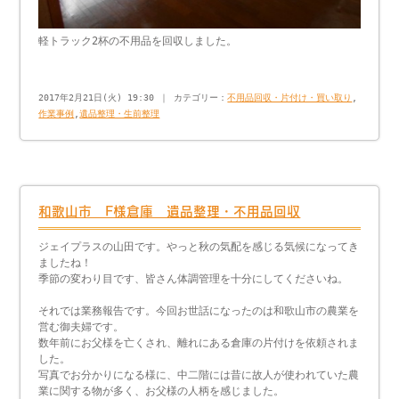
軽トラック2杯の不用品を回収しました。
2017年2月21日(火) 19:30 ｜ カテゴリー：
不用品回収・片付け・買い取り
,
作業事例
,
遺品整理・生前整理
和歌山市 F様倉庫 遺品整理・不用品回収
ジェイプラスの山田です。やっと秋の気配を感じる気候になってき
ましたね！
季節の変わり目です、皆さん体調管理を十分にしてくださいね。
それでは業務報告です。今回お世話になったのは和歌山市の農業を
営む御夫婦です。
数年前にお父様を亡くされ、離れにある倉庫の片付けを依頼されま
した。
写真でお分かりになる様に、中二階には昔に故人が使われていた農
業に関する物が多く、お父様の人柄を感じました。