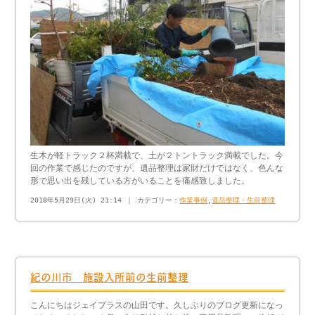
生木が軽トラック２杯満載で、土が２トントラック満載でした。今
回の作業で感じたのですが、遺品整理は家財だけではなく、色んな
形で思い出を残している方がいることを痛感致しました。
2018年5月29日(火) 21:14 ｜ カテゴリー：
作業事例
,
遺品整理・生前整理
紀の川市 施設入所前の生前整理
こんにちはジェイプラスの山田です。久しぶりのブログ更新になっ