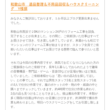
和歌山市 遺品整理＆不用品回収＆ハウスクリーニン
グ Y様邸
みなさんご無沙汰しております。１か月以上ブログ更新出来ません
でした。
和歌山市西浜で２DKのマンション24戸のリフォーム工事を請負、
完了することが出来ました。その間に、ご依頼頂いた仕事はすべて
お受けさせて頂き、引き渡しも終了しています。来週からも松江で
マンションのリフォーム工事が始まりますが、スタッフ全員でご依
頼いただいた仕事はすべてお受けできる態勢で臨んで参りたいと思
います。
それでは今回の仕事内容ですが、病気でお亡くなりになられた方の
ご親族様からのご依頼です。長年1人暮らしでおられたようで趣味
の音響機器・専門誌・ゲーム・音楽CDなどが足場が無いほど散乱
していました。ご依頼者様からは「思い出の品2点を探してほし
い」との事でした。それでは男性スタッフ2名と女性スタッフ1名
の3人で仕分け作業です。服のポケットの中・鞄の中・紙袋の中と
隅々までチェックしていきます。約4時間で仕分け作業も終わり、
2点の品も見つけることもできました。後は搬出作業です。本類が
多く階段の往復は年のせいか足腰にひびきます。約3時間で搬出作
業も終わりました。明日ハウスクリーニングをしてお引渡し致しま
す。