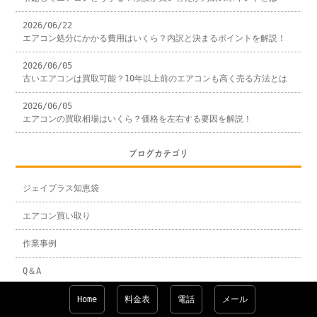
2026/06/22
エアコン処分にかかる費用はいくら？内訳と決まるポイントを解説！
2026/06/05
古いエアコンは買取可能？10年以上前のエアコンも高く売る方法とは
2026/06/05
エアコンの買取相場はいくら？価格を左右する要因を解説！
ブログカテゴリ
ジェイプラス知恵袋
エアコン買い取り
作業事例
Q＆A
清掃
Home
料金表
電話
メール