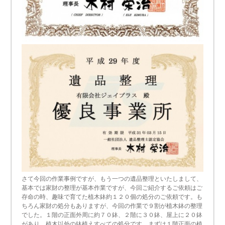
さて今回の作業事例ですが、もう一つの遺品整理といたしまして、
基本では家財の整理が基本作業ですが、今回ご紹介するご依頼はご
存命の時、趣味で育てた植木鉢約１２０個の処分のご依頼です。も
ちろん家財の処分もありますが、今回の作業で９割が植木鉢の整理
でした。１階の正面外周に約７０鉢、２階に３０鉢、屋上に２０鉢
があり、植木以外の鉢植えすべての処分です。まずは１階正面の植