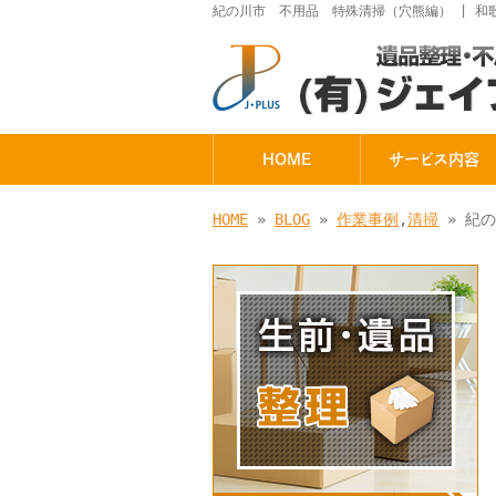
紀の川市 不用品 特殊清掃（穴熊編） | 
HOME
サービス内容
HOME
»
BLOG
»
作業事例
,
清掃
» 紀