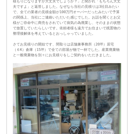
積もりになりますが大丈夫でしょうか？」と聞かれ「もちろん大丈
夫ですよ」と返答しました。なぜなら当社の見積りは3社目みたい
で、全ての業者の見積金額が100万円オーバーだったみたいで予算
の関係上、当社にご連絡いただいた感じでした。お話を聞くとお父
様がご存命中に商売をされていて病気の為廃業し、そのままの状態
で放置していたらしいです。依頼者様も遠方でお住まいで残置物の
整理後解体を考えているとおっしゃっていました。
さてお見積りの開始です、間取りは店舗兼事務所（20坪）居宅
（６K）倉庫（15坪）で全ての部屋が物で一杯でした。産業廃棄物
と一般廃棄物を別々にお見積りをしご契約をいただきました。