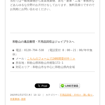
当社では一般廃棄物から産業廃棄物、居宅・倉庫・工場・事務所な
どあらゆるな分野のお片付けをしております、無料見積りですので
お気軽にお問い合わせください。
和歌山の遺品整理・不用品回収はジェイプラスへ
● 電話：0120-794-538 （電話受付 8：00～21：00/年中無
休）
● メール：
こちらのフォームで24時間受付中！≫
● 所在地：和歌山県和歌山市梶取172-1
● 対応エリア：和歌山市を中心に和歌山県内全域
2025年2月27日(木) 13:12 ｜ カテゴリー：
不用品回収・片付け・買い取り
,
作業事例
,
清掃