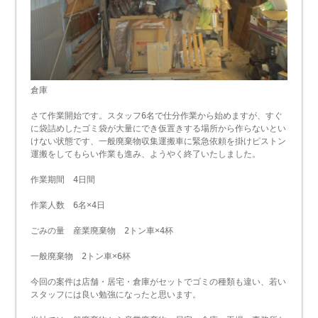
倉庫
さて作業開始です。スタッフ6名で仕分作業から始めますが、すぐ
に袋詰めしたゴミ袋が大量にでき仮置きする場所から作らないとい
けない状態です、一般廃棄物収集運搬車に緊急依頼を掛けピストン
運搬をしてもらい作業も進み、ようやく終了いたしました。
作業期間 4日間
作業人数 6名×4日
ごみの量 産業廃棄物 2トン車×4杯
一般廃棄物 2トン車×6杯
今回の案件は店舗・居宅・倉庫がセットでゴミの種類も違い、若い
スタッフには良い勉強になったと思います。