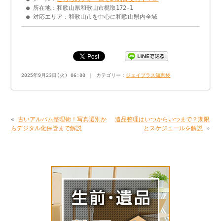
● 所在地：和歌山県和歌山市梶取172-1
● 対応エリア：和歌山市を中心に和歌山県内全域
2025年9月23日(火) 06:00 ｜ カテゴリー：
ジェイプラス知恵袋
«
古いアルバム整理術！写真選別か
遺品整理はいつからいつまで？期限
らデジタル化保管まで解説
とスケジュールを解説
»