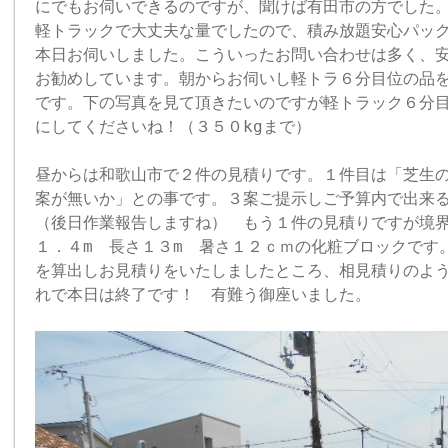
にでもお伺いできるのですが、聞けば有田市の方でした
軽トラックで大丈夫な量でしたので、積み放題安心パッ
本日お伺いしました。こういったお問い合わせは多く、
お勧めしています。朝からお伺いし軽トラ６分目位の品
です。下の写真を見て頂きたいのですが軽トラック６分
にしてくださいね！（３５０kgまで）
昼からは和歌山市で２件の見積りです。１件目は「芝生
案が無いか」との事です。３案ご提示しご予算内で出来
（後日作業報告しますね） もう１件の見積りですが境
１．４m 長さ１３m 暑さ１２ｃｍの化粧ブロックです
を算出しお見積りをいたしましたところ、相見積りのよ
れで本日は終了です！ 有難う御座いました。