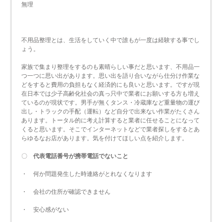
無理
不用品整理とは、生活をしていく中で誰もが一度は経験する事でし
ょう。
家族で集まり整理をするのも素晴らしい事だと思います、不用品一
つ一つに思い出があります。思い出を語り合いながら仕分け作業な
どをすると費用の負担もなく経済的にも良いと思います。ですが現
在日本では少子高齢化社会の真っ只中で業者にお願いする方も増え
ているのが現状です。男手が無くタンス・冷蔵庫など重量物の運び
出し・トラックの手配（運転）など自分で出来ない作業がたくさん
あります。トータル的に考え計算すると業者に任せることになって
くると思います。そこでインターネットなどで業者探しをするとあ
らゆるなお店があります。気を付けてほしい点を紹介します。
〇
代表電話番号が携帯電話でないこと
・ 何か問題発生した時連絡がとれなくなります
・ 会社の住所が確認できません
・ 安心感がない