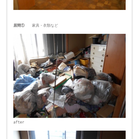
居間①
家具・衣類など
after