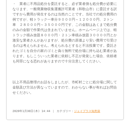
・ 業者に不用品処分を委託すると、必ず業者側も処分費が必要に
なります、一般廃棄物収集運搬許可業者（和歌山市）に委託する訳
ですから費用が発生するのは当然のことです。当社での処分費用の
例ですが、軽トラック一車分９０００円～１２０００円、２トン
車 ２８０００円～３５０００円です、この金額はあくまで処分費
のみの金額で作業代は含まれていません。ホームページ上では、軽
トラック積み放題８０００円・２トン車積み放題３００００円とか
激安な業者さんがありますが、処分費の原価より安い費用で引受け
るのは考えられません。考えられるとすると不法投棄です。委託さ
れたゴミを自分の家のゴミと偽り無料で処分場に持ち込む業者があ
ります。もしこういった業者に依頼し不正が発覚した場合、依頼者
も同罪になる恐れがありますので十分注意してください。
以上不用品整理のお話をしましたが、市町村ごとに処分場に関して
金額及び方法が異なっていますので、わからない事が有ればお問合
せください。
2020年1月30日(木) 14:44 ｜ カテゴリー：
ジェイプラス知恵袋