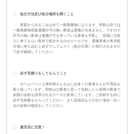
〇
処分方法及び処分場所を聞くこと
・ 家庭から出るごみは全て一般廃棄物になります、和歌山市では
一般廃棄物収集運搬許可の無い業者は運搬が出来ません、ですので
許可の無い業者は運搬許可を持っている業者を手配し、現場に引取
りに来てもらい青岸で処分するのがルールです。運搬業者が青岸処
分場に持ち込むと必ずマニフェスト（処分伝票）が発行されますの
で必ず確認してください。
〇
必ず見積りをしてもらうこと
・ ホームページ上便利屋さんをはじめ多くの業者さんが不用品を
取り扱っています。和歌山の業者と思って依頼したら他県の業者で
多額の金額を請求されるケースが多発しています。ご依頼する前に
必ず見積書をもらってください、また追加品などが出た場合一点一
点の金額の確認をしてください。
〇
激安店に注意！