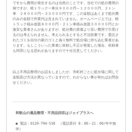
ですから費用が発生するのは当然のことです。当社での処分費用の
例ですが、軽トラック一車分９０００円～１２０００円、２トン
車 ２８０００円～３５０００円です、この金額はあくまで処分費
のみの金額で作業代は含まれていません。ホームページ上では、軽
トラック積み放題８０００円・２トン車積み放題３００００円とか
激安な業者さんがありますが、処分費の原価より安い費用で引受け
るのは考えられません。考えられるとすると不法投棄です。委託さ
れたゴミを自分の家のゴミと偽り無料で処分場に持ち込む業者があ
ります。もしこういった業者に依頼し不正が発覚した場合、依頼者
も同罪になる恐れがありますので十分注意してください。
以上不用品整理のお話をしましたが、市町村ごとに処分場に関して
金額及び方法が異なっていますので、わからない事が有ればお問合
せください。
和歌山の遺品整理・不用品回収はジェイプラスへ
● 電話：0120-794-538 （電話受付 8：00～21：00/年中無
休）