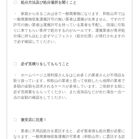
〇
処分方法及び処分場所を聞くこと
・ 家庭から出るごみは全て一般廃棄物になります、和歌山市では
一般廃棄物収集運搬許可の無い業者は運搬が出来ません、ですので
許可の無い業者は運搬許可を持っている業者を手配し、現場に引取
りに来てもらい青岸で処分するのがルールです。運搬業者が青岸処
分場に持ち込むと必ずマニフェスト（処分伝票）が発行されますの
で必ず確認してください。
〇
必ず見積りをしてもらうこと
・ ホームページ上便利屋さんをはじめ多くの業者さんが不用品を
取り扱っています。和歌山の業者と思って依頼したら他県の業者で
多額の金額を請求されるケースが多発しています。ご依頼する前に
必ず見積書をもらってください、また追加品などが出た場合一点一
点の金額の確認をしてください。
〇
激安店に注意！
・ 業者に不用品処分を委託すると、必ず業者側も処分費が必要に
なります、一般廃棄物収集運搬許可業者（和歌山市）に委託する訳