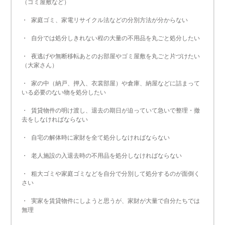
（ゴミ屋敷など）
・ 家庭ゴミ、家電リサイクル法などの分別方法が分からない
・ 自分では処分しきれない程の大量の不用品を丸ごと処分したい
・ 夜逃げや無断移転あとのお部屋やゴミ屋敷を丸ごと片づけたい
（大家さん）
・ 家の中（納戸、押入、衣裳部屋）や倉庫、納屋などに詰まって
いる必要のない物を処分したい
・ 賃貸物件の明け渡し、退去の期日が迫っていて急いで整理・撤
去をしなければならない
・ 自宅の解体時に家財を全て処分しなければならない
・ 老人施設の入退去時の不用品を処分しなければならない
・ 粗大ゴミや家庭ゴミなどを自分で分別して処分するのが面倒く
さい
・ 実家を賃貸物件にしようと思うが、家財が大量で自分たちでは
無理