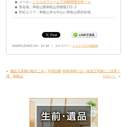
● メール：
こちらのフォームで24時間受付中！≫
● 所在地：和歌山県和歌山市梶取172-1
● 対応エリア：和歌山市を中心に和歌山県内全域
2020年1月30日(木) 14:44 ｜ カテゴリー：
ジェイプラス知恵袋
«
施設入居後の粗大ごみ・不用品整
特殊清掃とは（未加工写真にご注意く
理 和歌山
ださい）
»