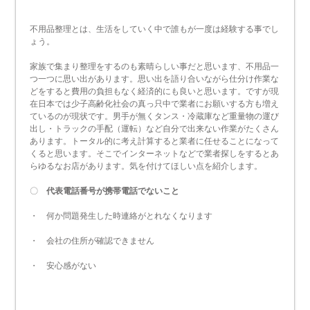
不用品整理とは、生活をしていく中で誰もが一度は経験する事でし
ょう。
家族で集まり整理をするのも素晴らしい事だと思います、不用品一
つ一つに思い出があります。思い出を語り合いながら仕分け作業な
どをすると費用の負担もなく経済的にも良いと思います。ですが現
在日本では少子高齢化社会の真っ只中で業者にお願いする方も増え
ているのが現状です。男手が無くタンス・冷蔵庫など重量物の運び
出し・トラックの手配（運転）など自分で出来ない作業がたくさん
あります。トータル的に考え計算すると業者に任せることになって
くると思います。そこでインターネットなどで業者探しをするとあ
らゆるなお店があります。気を付けてほしい点を紹介します。
〇
代表電話番号が携帯電話でないこと
・ 何か問題発生した時連絡がとれなくなります
・ 会社の住所が確認できません
・ 安心感がない