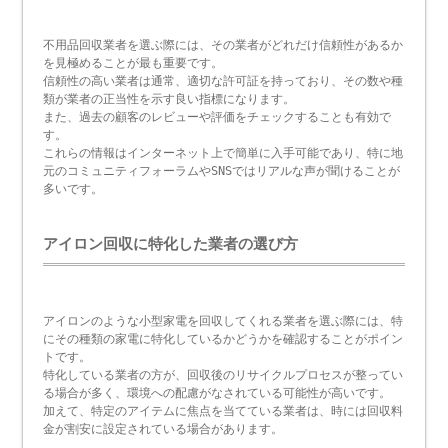
不用品回収業者を選ぶ際には、その業者がどれだけ信頼性があるか
を見極めることが最も重要です。
信頼性の高い業者は通常、適切な許可証を持っており、その数や種
類が業者の正当性を示す良い指標になります。
また、過去の顧客のレビューや評価をチェックすることも有効で
す。
これらの情報はインターネット上で簡単に入手可能であり、特に地
元のコミュニティフォーラムやSNSではリアルな声が聞けることが
多いです。
アイロン回収に特化した業者の選び方
アイロンのような小型家電を回収してくれる業者を選ぶ際には、特
にその種類の家電に特化しているかどうかを確認することがポイン
トです。
特化している業者の方が、回収後のリサイクルプロセスが整ってい
る場合が多く、環境への配慮がなされている可能性が高いです。
加えて、特定のアイテムに焦点を当てている業者は、時には回収料
金が割安に設定されている場合があります。