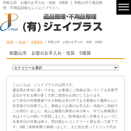
和歌山市 お庭のお手入れ・伐採 S様邸 | 和歌山市で遺品整
理・不用品回収ならジェイプラスへ
HOME
»
BLOG
»
作業事例
» 和歌山市 お庭のお手入れ・伐採 S様邸
和歌山市 お庭のお手入れ・伐採 S様邸
こんにちは、ジェイプラスの山田です。
最近雨が本当に多いですね、お客様にご依頼を頂いていても作業予
定日がずれる事が多く大変ご迷惑をお掛けしております。
さて本日の作業事例ですが和歌山市の中でも大変静かで素晴らしい
住宅地での作業でした。奥様よりお庭のお手入れ・伐採のご依頼で
二か所行いました。色んな種類の果実の木が有り、中でも柑橘系の
木はトゲとの戦いで苦戦しました。駐車場が広く作業もスムーズに
出来本日の作業は終り、明日朝からコンクリート壁を洗って終了で
す。S様ご依頼有難う御座いました、また気を使ってドリンク代ま