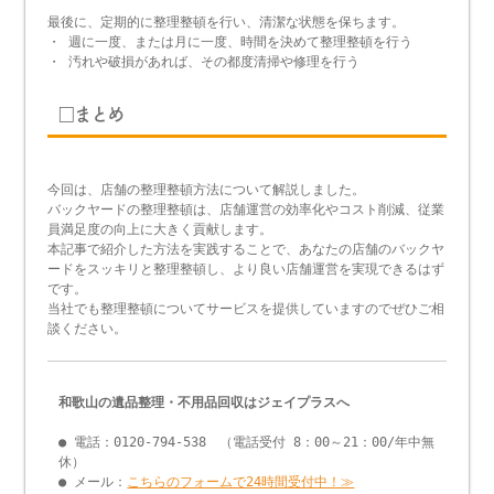
最後に、定期的に整理整頓を行い、清潔な状態を保ちます。
・ 週に一度、または月に一度、時間を決めて整理整頓を行う
・ 汚れや破損があれば、その都度清掃や修理を行う
□まとめ
今回は、店舗の整理整頓方法について解説しました。
バックヤードの整理整頓は、店舗運営の効率化やコスト削減、従業
員満足度の向上に大きく貢献します。
本記事で紹介した方法を実践することで、あなたの店舗のバックヤ
ードをスッキリと整理整頓し、より良い店舗運営を実現できるはず
です。
当社でも整理整頓についてサービスを提供していますのでぜひご相
談ください。
和歌山の遺品整理・不用品回収はジェイプラスへ
● 電話：0120-794-538 （電話受付 8：00～21：00/年中無
休）
● メール：
こちらのフォームで24時間受付中！≫