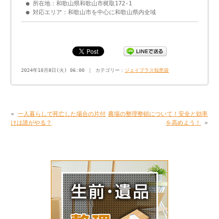
● 所在地：和歌山県和歌山市梶取172-1
● 対応エリア：和歌山市を中心に和歌山県内全域
2024年10月8日(火) 06:00 ｜ カテゴリー：
ジェイプラス知恵袋
«
一人暮らしで死亡した場合の片付
農場の整理整頓について！安全と効率
けは誰がやる？
を高めよう！
»