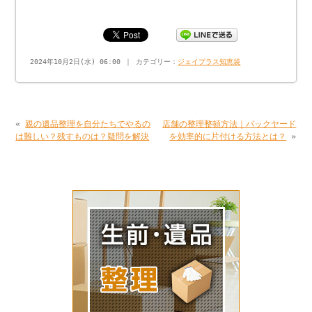
2024年10月2日(水) 06:00 ｜ カテゴリー：
ジェイプラス知恵袋
«
親の遺品整理を自分たちでやるの
店舗の整理整頓方法｜バックヤード
は難しい？残すものは？疑問を解決
を効率的に片付ける方法とは？
»