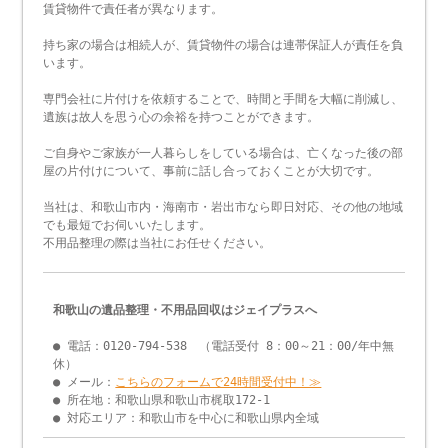
賃貸物件で責任者が異なります。
持ち家の場合は相続人が、賃貸物件の場合は連帯保証人が責任を負
います。
専門会社に片付けを依頼することで、時間と手間を大幅に削減し、
遺族は故人を思う心の余裕を持つことができます。
ご自身やご家族が一人暮らしをしている場合は、亡くなった後の部
屋の片付けについて、事前に話し合っておくことが大切です。
当社は、和歌山市内・海南市・岩出市なら即日対応、その他の地域
でも最短でお伺いいたします。
不用品整理の際は当社にお任せください。
和歌山の遺品整理・不用品回収はジェイプラスへ
● 電話：0120-794-538 （電話受付 8：00～21：00/年中無
休）
● メール：
こちらのフォームで24時間受付中！≫
● 所在地：和歌山県和歌山市梶取172-1
● 対応エリア：和歌山市を中心に和歌山県内全域