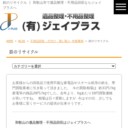
鉄のリサイクル | 和歌山市で遺品整理・不用品回収ならジェイ
プラスへ
HOME
»
BLOG
»
不用品回収・片付け・買い取り
,
作業事例
» 鉄のリサイクル
鉄のリサイクル
お客様からの回収品で使用不能な家電品やスチール机等の鉄を、専
門買取業者に引き取って頂きました。 今の買取相場は 鉄31円/kg
家電等の雑品20円/kgでした。去年より、kgあたり10円買取価格
が良いですね。 相場は日々変動しますが 今はその分、少しでも
お客様に安くサービスの提供が出来そうです。
和歌山の遺品整理・不用品回収はジェイプラスへ