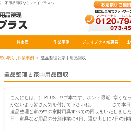
理・不用品回収ならジェイプラスへ
料金表
作業事例
ジェイプラス知恵袋
お
買い取り
,
作業事例
» 遺品整理と家中用品回収
遺品整理と家中用品回収
こんにちは、j-PLUS ヤブ本です。ホント最近 寒く
かないよう皆さん気を付けて下さいね。 さて本日、
遺品整理と家の中の家財用具すべての回収をいたしました
日、家具など用品の分別作業に4日、運び出しに2日の作