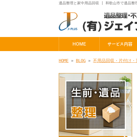
遺品整理と家中用品回収 | 和歌山市で遺品整
HOME
サービス内容
HOME
»
BLOG
»
不用品回収・片付け・