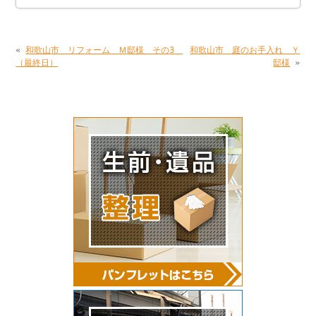
«
和歌山市 リフォーム Ｍ邸様 その3
和歌山市 庭のお手入れ Ｙ
（最終日）
邸様
»