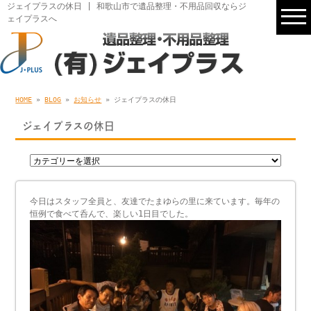
ジェイプラスの休日 | 和歌山市で遺品整理・不用品回収ならジ
ェイプラスへ
HOME
»
BLOG
»
お知らせ
» ジェイプラスの休日
ジェイプラスの休日
今日はスタッフ全員と、友達でたまゆらの里に来ています。毎年の
恒例で食べて呑んで、楽しい1日目でした。