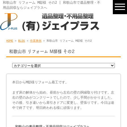
和歌山市 リフォーム M邸様 その2 | 和歌山市で遺品整理・不
用品回収ならジェイプラスへ
HOME
»
BLOG
»
作業事例
» 和歌山市 リフォーム M邸様 その2
和歌山市 リフォーム M邸様 その2
本日からM邸様リフォーム着工です。
まず床の解体から始め、昼前から左右の壁の胴縁取り付けです。左
右の壁のみがコンクリートでしたので、少し手間がかかりました。
その後、引き違いから肩引きドアに変更し、壁張りです。今日は途
中で終了です、明日終われる様に頑張ります。
和歌山の遺品整理・不用品回収はジェイプラスへ