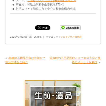
● メール：
こちらのフォームで24時間受付中！≫
● 所在地：和歌山県和歌山市梶取172-1
● 対応エリア：和歌山市を中心に和歌山県内全域
2026年3月15日(日) 06:00 ｜ カテゴリー：
ジェイプラス知恵袋
«
本棚の不用品回収は可能か？
望遠鏡の不用品回収とは？処分方法と業
処分方法をご紹介
者のメリットを解説
»