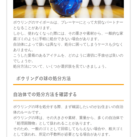
ボウリングのマイボールは、プレーヤーにとって大切なパートナー
となることがあります。
しかし、使わなくなった際には、その重さや素材から、一般的な家
庭ゴミのように手軽に処分できない場合があります。
自治体によって扱いは異なり、処分に困ってしまうケースも少なく
ありません。
こうした愛着のあるアイテムを、どのように適切に手放せば良いの
でしょうか。
処分方法について、いくつか選択肢を見ていきましょう。
ボウリングの球の処分方法
自治体での処分方法を確認する
ボウリングの球を処分する際、まず確認したいのがお住まいの自治
体のルールです。
ボウリングの球は、その大きさや素材、重量から、多くの自治体で
「処理困難物」として扱われることがあります。
そのため、一般のゴミとして回収してもらえない場合や、粗大ゴミ
として扱われ、所定の手数料が必要となる場合があります。