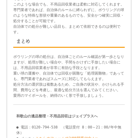
このような場合でも、不用品回収業者は柔軟に対応してくれます。
専門業者であれば、自治体のルールに縛られずに、ボウリングの球
のような特殊な形状や重量のあるものでも、安全かつ確実に回収・
処分することが可能です。
自治体での処分が難しい品目も、まとめて依頼できるのは便利で
す。
まとめ
ボウリングの球の処分は、自治体ごとのルール確認が第一歩となり
ますが、処理が難しい場合や、手間をかけずに手放したい場合に
は、不用品回収業者が非常に有効な手段となります。
重い球の運搬や、自治体では回収が困難な「処理困難物」であって
も、専門業者であればスムーズに対応してもらえます。
処分方法の選択肢は複数あるため、ご自身の状況や、かけられる手
間、費用などを考慮し、最適な処分方法を選んでみてください。
愛用のマイボールを、納得のいく形で手放しましょう。
和歌山の遺品整理・不用品回収はジェイプラスへ
● 電話：0120-794-538 （電話受付 8：00～21：00/年中無
休）