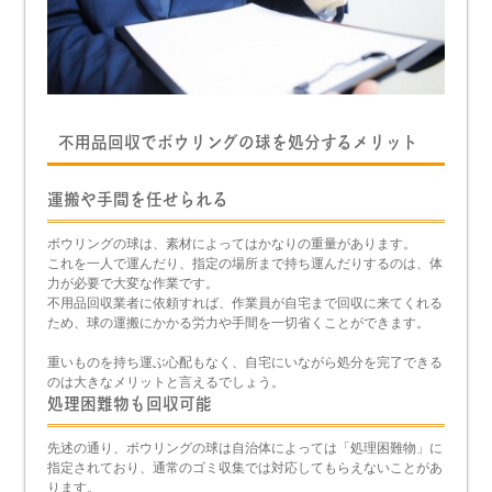
不用品回収でボウリングの球を処分するメリット
運搬や手間を任せられる
ボウリングの球は、素材によってはかなりの重量があります。
これを一人で運んだり、指定の場所まで持ち運んだりするのは、体
力が必要で大変な作業です。
不用品回収業者に依頼すれば、作業員が自宅まで回収に来てくれる
ため、球の運搬にかかる労力や手間を一切省くことができます。
重いものを持ち運ぶ心配もなく、自宅にいながら処分を完了できる
のは大きなメリットと言えるでしょう。
処理困難物も回収可能
先述の通り、ボウリングの球は自治体によっては「処理困難物」に
指定されており、通常のゴミ収集では対応してもらえないことがあ
ります。