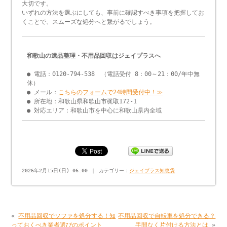
大切です。
いずれの方法を選ぶにしても、事前に確認すべき事項を把握してお
くことで、スムーズな処分へと繋がるでしょう。
和歌山の遺品整理・不用品回収はジェイプラスへ
● 電話：0120-794-538 （電話受付 8：00～21：00/年中無
休）
● メール：
こちらのフォームで24時間受付中！≫
● 所在地：和歌山県和歌山市梶取172-1
● 対応エリア：和歌山市を中心に和歌山県内全域
2026年2月15日(日) 06:00 ｜ カテゴリー：
ジェイプラス知恵袋
«
不用品回収でソファを処分する！知
不用品回収で自転車を処分できる？
っておくべき業者選びのポイント
手間なく片付ける方法とは
»