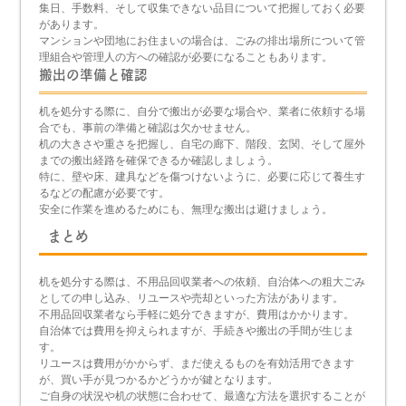
集日、手数料、そして収集できない品目について把握しておく必要
があります。
マンションや団地にお住まいの場合は、ごみの排出場所について管
理組合や管理人の方への確認が必要になることもあります。
搬出の準備と確認
机を処分する際に、自分で搬出が必要な場合や、業者に依頼する場
合でも、事前の準備と確認は欠かせません。
机の大きさや重さを把握し、自宅の廊下、階段、玄関、そして屋外
までの搬出経路を確保できるか確認しましょう。
特に、壁や床、建具などを傷つけないように、必要に応じて養生す
るなどの配慮が必要です。
安全に作業を進めるためにも、無理な搬出は避けましょう。
まとめ
机を処分する際は、不用品回収業者への依頼、自治体への粗大ごみ
としての申し込み、リユースや売却といった方法があります。
不用品回収業者なら手軽に処分できますが、費用はかかります。
自治体では費用を抑えられますが、手続きや搬出の手間が生じま
す。
リユースは費用がかからず、まだ使えるものを有効活用できます
が、買い手が見つかるかどうかが鍵となります。
ご自身の状況や机の状態に合わせて、最適な方法を選択することが