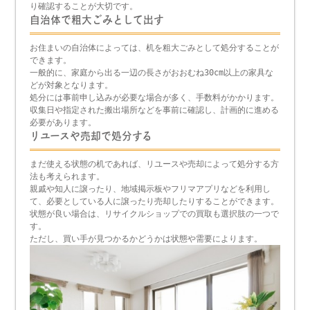
り確認することが大切です。
自治体で粗大ごみとして出す
お住まいの自治体によっては、机を粗大ごみとして処分することが
できます。
一般的に、家庭から出る一辺の長さがおおむね30cm以上の家具な
どが対象となります。
処分には事前申し込みが必要な場合が多く、手数料がかかります。
収集日や指定された搬出場所などを事前に確認し、計画的に進める
必要があります。
リユースや売却で処分する
まだ使える状態の机であれば、リユースや売却によって処分する方
法も考えられます。
親戚や知人に譲ったり、地域掲示板やフリマアプリなどを利用し
て、必要としている人に譲ったり売却したりすることができます。
状態が良い場合は、リサイクルショップでの買取も選択肢の一つで
す。
ただし、買い手が見つかるかどうかは状態や需要によります。