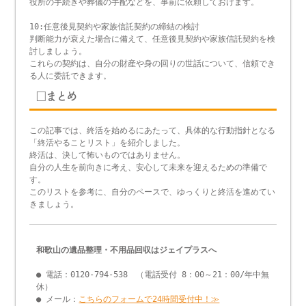
役所の手続きや葬儀の手配などを、事前に依頼しておけます。
10:任意後見契約や家族信託契約の締結の検討
判断能力が衰えた場合に備えて、任意後見契約や家族信託契約を検
討しましょう。
これらの契約は、自分の財産や身の回りの世話について、信頼でき
る人に委託できます。
□まとめ
この記事では、終活を始めるにあたって、具体的な行動指針となる
「終活やることリスト」を紹介しました。
終活は、決して怖いものではありません。
自分の人生を前向きに考え、安心して未来を迎えるための準備で
す。
このリストを参考に、自分のペースで、ゆっくりと終活を進めてい
きましょう。
和歌山の遺品整理・不用品回収はジェイプラスへ
● 電話：0120-794-538 （電話受付 8：00～21：00/年中無
休）
● メール：
こちらのフォームで24時間受付中！≫