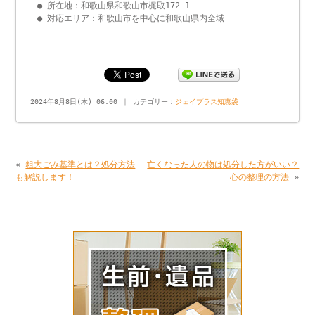
● 所在地：和歌山県和歌山市梶取172-1
● 対応エリア：和歌山市を中心に和歌山県内全域
2024年8月8日(木) 06:00 ｜ カテゴリー：
ジェイプラス知恵袋
«
粗大ごみ基準とは？処分方法
亡くなった人の物は処分した方がいい？
も解説します！
心の整理の方法
»