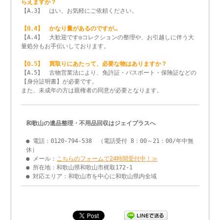
らえますか？
【A.3】 はい。お気軽にご依頼ください。
【Q.4】 かなり量があるのですが…
【A.4】 大歓迎です◎コレクションの整理や、お引越しに伴う大
量処分もお手伝いしております。
【Q.5】 買取りにあたって、必要な物はありますか？
【A.5】 古物営業法により、免許証・パスポート・保険証などの
【身分証明書】が必要です。
また、未成年の方は親権者の同意が必要となります。
和歌山の遺品整理・不用品回収はジェイプラスへ
● 電話：0120-794-538 （電話受付 8：00～21：00/年中無
休）
● メール：
こちらのフォームで24時間受付中！≫
● 所在地：和歌山県和歌山市梶取172-1
● 対応エリア：和歌山市を中心に和歌山県内全域