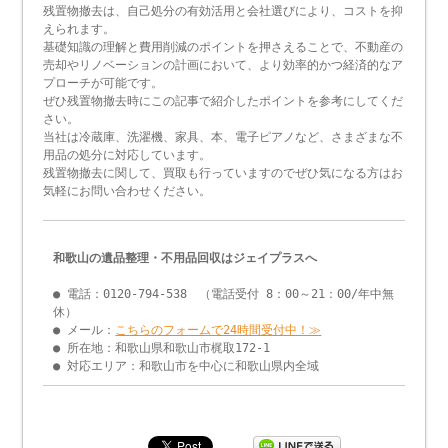
残置物撤去は、自己処分の有効活用と会社選びにより、コストを抑
えられます。
基礎知識の理解と費用削減のポイントを押さえることで、不動産の
売却やリノベーションの計画において、より効率的かつ経済的なア
プローチが可能です。
ぜひ残置物撤去時にこの記事で紹介したポイントを参考にしてくだ
さい。
当社は冷蔵庫、洗濯機、家具、本、電子ピアノなど、さまざまな不
用品の処分に対応しています。
残置物撤去に関して、買取も行っていますのでぜひ気になる方はお
気軽にお問い合わせください。
和歌山の遺品整理・不用品回収はジェイプラスへ
● 電話：0120-794-538 （電話受付 8：00～21：00/年中無
休）
● メール：
こちらのフォームで24時間受付中！≫
● 所在地：和歌山県和歌山市梶取172-1
● 対応エリア：和歌山市を中心に和歌山県内全域