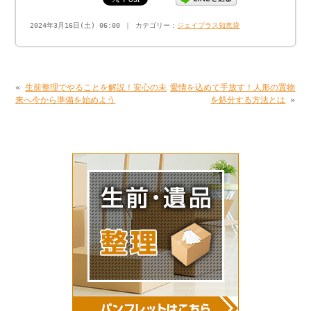
2024年3月16日(土) 06:00 ｜ カテゴリー：
ジェイプラス知恵袋
«
生前整理でやることを解説！安心の未
愛情を込めて手放す！人形の置物
来へ今から準備を始めよう
を処分する方法とは
»