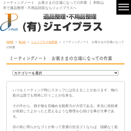
ミーティングノート お客さまの立場になっての作業 | 和歌山
市で遺品整理・不用品回収ならジェイプラスへ
HOME
»
BLOG
»
ジェイプラス知恵袋
» ミーティングノート お客さまの立場になって
の作業
ミーティングノート お客さまの立場になっての作業
いつもミーティング時にスタッフには伝えることがあります、物の
処分は誰でも簡単に行うことが出来る。
その中から、残す物を見極める観察力が大切である。本当に依頼者
が依頼してよかったと思えるような整理を心掛ける事が大事であ
る。
目の前に明らかなゴミが有って普通の生活ゴミならば、躊躇なく処