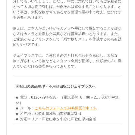
分してもいいでしょう。ただし、中には汚れてはいてもご依頼者に
とって大切な物で有れば、当然それは確保することになります。と
いう事は、大切な物が何であるかを整理作業の中で考え、仕分けす
る必要があります。
例えば、ご本人が若い時からカメラを手にして撮影することが趣味
な方はカメラと撮影した写真などは貴重品扱いとなります。また、
ご家族からヒアリングをして「残す物リスト」を作成するのも有効
的なやり方です。
ジェイプラスでは、ご依頼者の方と打ち合わせを密にし、大切な
物・探されている物などをスタッフ全員が把握し、依頼者の方に喜
んでいただける整理を行っております。
和歌山の遺品整理・不用品回収はジェイプラスへ
● 電話：0120-794-538 （電話受付 8：00～21：00/年中無
休）
● メール：
こちらのフォームで24時間受付中！≫
● 所在地：和歌山県和歌山市梶取172-1
● 対応エリア：和歌山市を中心に和歌山県内全域