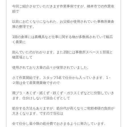
今回ご紹介させていただきます作業事例ですが、橋本市での作業依
頼で
以前にお亡くなりになられた、お父様が使用されていた事務所兼倉
庫の整理です。
1階の倉庫には農機具など仕事に関する物が多数残されていて幅広
く農業に
励んでいたのがわかります。また2階には事務所スペース１部屋と
物置場として
使用されており大量の品々が保管されていました。
さて作業開始です。スタッフ5名で仕分から入っていきます、1・
２階は全て産業廃棄物ですので
廃プラ・木くず・紙くず・鉄くず・ガラスくずなどに分類していき
ます、仕分けしないで混合くずとして
処分する方法もありますが、処分代が高くなりご依頼者様の負担が
大きくなります、ですので当社は
全て仕分し最小限の処分費でおさまるように努力しています。