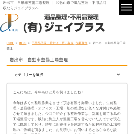
岩出市 自動車整備工場整理 | 和歌山市で遺品整理・不用品回
収ならジェイプラスへ
HOME
»
BLOG
»
不用品回収・片付け・買い取り
,
作業事例
» 岩出市 自動車整備工場
整理
岩出市 自動車整備工場整理
こんにちは、今年もひと月を切りましたね！
今年は多くの整理作業をさせて頂き有難う御座いました。生前整
理・遺品整理・オフィス・工場・畑の整理など色々な片付けを経験
させて頂きました。今回ご紹介する整理作業は、新築を建てる為の
工場整理です。以前に御主人が整備工場を営んでいたんですが現在
では廃業しており、跡地に新築住宅を建設するため解体前の工場整
理のご依頼を頂きました。お見積りにお伺いするとあらゆるな設