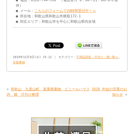
● 電話：0120-794-538 （電話受付 8：00～21：00/年中無
休）
● メール：
こちらのフォームで24時間受付中！≫
● 所在地：和歌山県和歌山市梶取172-1
● 対応エリア：和歌山市を中心に和歌山県内全域
2019年12月3日(火) 15:12 ｜ カテゴリー：
不用品回収・片付け・買い取り
,
作業事例
«
和歌山 九度山町 産業廃棄物 ビニールハウス
2020 年始の営業のお
内 畑 片付け整理
知らせ
»