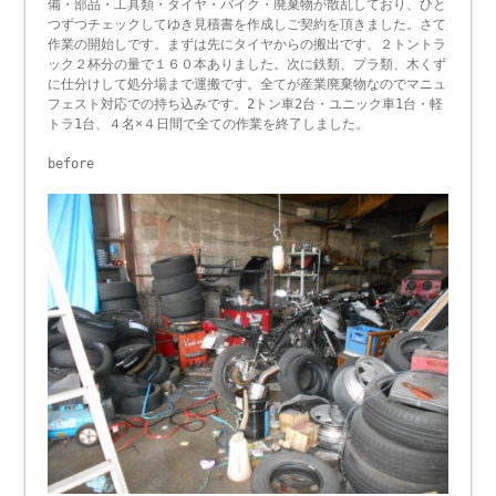
備・部品・工具類・タイヤ・バイク・廃棄物が散乱しており、ひと
つずつチェックしてゆき見積書を作成しご契約を頂きました。さて
作業の開始しです。まずは先にタイヤからの搬出です、２トントラ
ック２杯分の量で１６０本ありました。次に鉄類、プラ類、木くず
に仕分けして処分場まで運搬です。全てが産業廃棄物なのでマニュ
フェスト対応での持ち込みです。2トン車2台・ユニック車1台・軽
トラ1台、４名×４日間で全ての作業を終了しました。
before